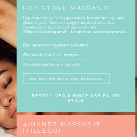
HOT STONE MASSASJE
Dyp avspenning med
oppvarmede lavasteiner
og myke,
glidende grep. Varmen mykgjør muskulaturen, øker
sirkulasjonen og roer ned nervesystemet.
Tilbys ved forespørsel – les mer og send forespørsel.
Dyp varme for mykere muskulatur
Økt sirkulasjon & ro i kroppen
Skreddersydd varme og trykk
LES MER OM HOTSTONE MASSASJE
BESTILL VED Å RINGE OSS PÅ 453
94 656
4-HANDS MASSASJE
(TILLEGG)