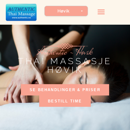
Authentic - Høvik
THAI MASSASJE
HØVIK
SE BEHANDLINGER & PRISER
BESTILL TIME