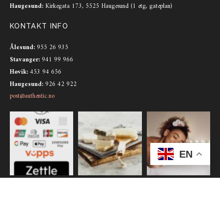
Haugesund:
Kirkegata 173, 5525 Haugesund (1 etg, gateplan)
KONTAKT INFO
Ålesund:
955 26 935
Stavanger:
941 99 966
Høvik:
453 94 656
Haugesund:
926 42 922
post@authentic.no
EN