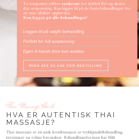
To terapeuter jobber
synkront
for dobbel flyt og ekstra
dyp avspenning. Kan legges til på de fleste behandlinger for
en mer effektiv opplevelse.
Kan legges på alle behandlinger!
Legges til på valgfri behandling
Perfekt for full avspenning
Egen 4-hands time kan avtales
RING 453 94 656 FOR BESTILLING
Thai Massasje Høvik​
HVA ER AUTENTISK THAI
MASSASJE?
Thai massasje er en unik kombinasjon av trykkpunktbehandling,
tøyninger og rolige bevegelser. Behandlingsformen har blitt