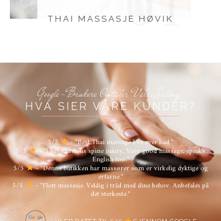
01
THAI MASSASJE HØVIK​
Google-Brukere Omtaler Våres Salong:
HVA SIER VÅRE KUNDER?
5/5
- "Best Thai massage I’ve ever had."
5/5
- "I have serious spine injury, Very good massage, speaks
English too."
5/5
- "Denne butikken har massører som er virkelig dyktige og
erfarne."
5/5
- "Flott massasje. Veldig i tråd med dine behov. Anbefales på
det sterkeste."
VI ER RATET TIL 5/5
GJENNOM GOOGLE