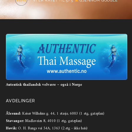
Autentisk thailandsk velvære – også i Norge
AVDELINGER
Ålesund:
Keiser Wilhelms g. 44, 1 etasje, 6003 (1 etg, gateplan)
Stavanger:
Madlaveien 8, 4010 (1 etg, gateplan)
Høvik:
O. H. Bangs vei 54A, 1363 (2.etg - ikke heis)