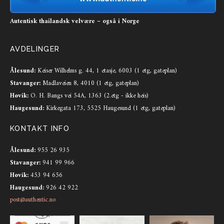
Autentisk thailandsk velvære – også i Norge
AVDELINGER
Ålesund:
Keiser Wilhelms g. 44, 1 etasje, 6003 (1 etg, gateplan)
Stavanger:
Madlaveien 8, 4010 (1 etg, gateplan)
Høvik:
O. H. Bangs vei 54A, 1363 (2.etg - ikke heis)
Haugesund:
Kirkegata 173, 5525 Haugesund (1 etg, gateplan)
KONTAKT INFO
Ålesund:
955 26 935
Stavanger:
941 99 966
Høvik:
453 94 656
Haugesund:
926 42 922
post@authentic.no